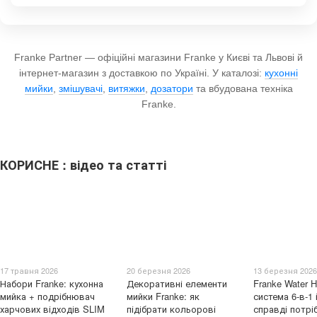
Franke Partner — офіційні магазини Franke у Києві та Львові й
інтернет-магазин з доставкою по Україні. У каталозі:
кухонні
мийки
,
змішувачі
,
витяжки
,
дозатори
та вбудована техніка
Franke.
КОРИСНЕ : відео та статті
17 травня 2026
20 березня 2026
13 березня 202
Набори Franke: кухонна
Декоративні елементи
Franke Water 
мийка + подрібнювач
мийки Franke: як
система 6-в-1 
харчових відходів SLIM
підібрати кольорові
справді потрі