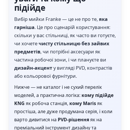
підійде
Вибір мийки Franke — це не про те,
яка
гарніша
. Це про сценарій користування:
скільки у вас стільниці, як часто ви готуєте,
чи хочете
чисту стільницю без зайвих
предметів
, чи потрібні аксесуари як
частина робочої зони, і чи плануєте ви
дизайн-акцент
у вигляді PVD, контрастів
або кольорової фурнітури.
Нижче — не каталог і не сухий перелік
моделей, а практична логіка:
кому підійде
KNG
як робоча станція,
кому Maris
як
простіша, але дуже продумана серія, і коли
варто дивитися на
PVD-рішення
як на
преміальний інструмент дизайну та