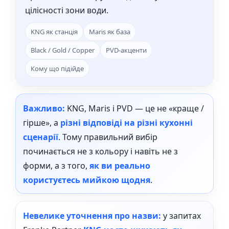
цілісності зони води.
KNG як станція
Maris як база
Black / Gold / Copper
PVD-акценти
Кому що підійде
Важливо:
KNG, Maris і PVD — це не «краще /
гірше», а
різні відповіді на різні кухонні
сценарії
. Тому правильний вибір
починається не з кольору і навіть не з
форми, а з того,
як ви реально
користуєтесь мийкою щодня
.
Невелике уточнення про назви:
у запитах