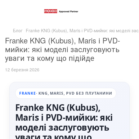
Блог
Franke KNG (Kubus), Maris і PVD-мийки: які моделі за
Franke KNG (Kubus), Maris і PVD-
мийки: які моделі заслуговують
уваги та кому що підійде
12 березня 2026
FRANKE
· KNG, MARIS, PVD БЕЗ ПЛУТАНИНИ
Franke KNG (Kubus),
Maris і PVD-мийки: які
моделі заслуговують
уваги та кому що