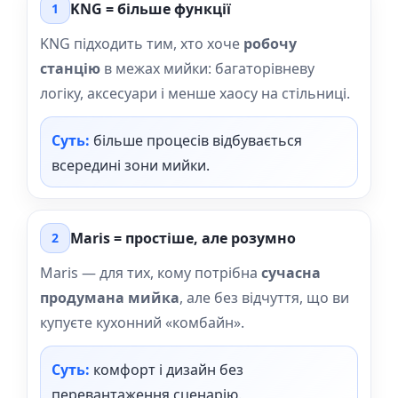
KNG = більше функції
1
KNG підходить тим, хто хоче
робочу
станцію
в межах мийки: багаторівневу
логіку, аксесуари і менше хаосу на стільниці.
Суть:
більше процесів відбувається
всередині зони мийки.
Maris = простіше, але розумно
2
Maris — для тих, кому потрібна
сучасна
продумана мийка
, але без відчуття, що ви
купуєте кухонний «комбайн».
Суть:
комфорт і дизайн без
перевантаження сценарію.