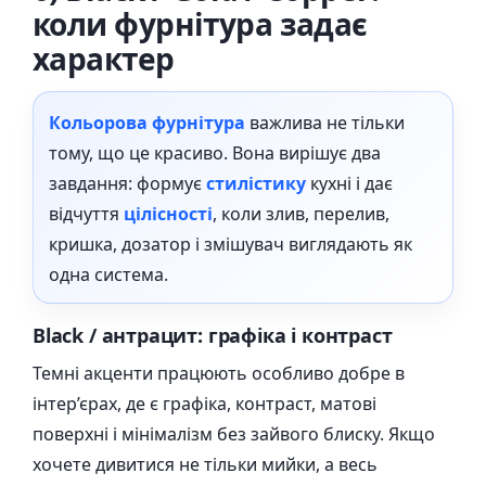
коли фурнітура задає
характер
Кольорова фурнітура
важлива не тільки
тому, що це красиво. Вона вирішує два
завдання: формує
стилістику
кухні і дає
відчуття
цілісності
, коли злив, перелив,
кришка, дозатор і змішувач виглядають як
одна система.
Black / антрацит: графіка і контраст
Темні акценти працюють особливо добре в
інтер’єрах, де є графіка, контраст, матові
поверхні і мінімалізм без зайвого блиску. Якщо
хочете дивитися не тільки мийки, а весь