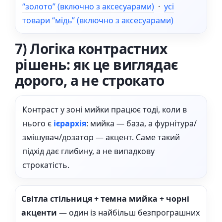
“золото” (включно з аксесуарами)
·
усі
товари “мідь” (включно з аксесуарами)
7) Логіка контрастних
рішень: як це виглядає
дорого, а не строкато
Контраст у зоні мийки працює тоді, коли в
нього є
ієрархія
: мийка — база, а фурнітура/
змішувач/дозатор — акцент. Саме такий
підхід дає глибину, а не випадкову
строкатість.
Світла стільниця + темна мийка + чорні
акценти
— один із найбільш безпрограшних