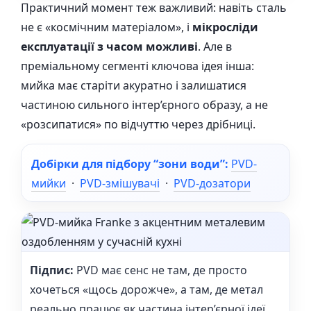
Практичний момент теж важливий: навіть сталь
не є «космічним матеріалом», і
мікросліди
експлуатації з часом можливі
. Але в
преміальному сегменті ключова ідея інша:
мийка має старіти акуратно і залишатися
частиною сильного інтер’єрного образу, а не
«розсипатися» по відчуттю через дрібниці.
Добірки для підбору “зони води”:
PVD-
мийки
·
PVD-змішувачі
·
PVD-дозатори
Підпис:
PVD має сенс не там, де просто
хочеться «щось дорожче», а там, де метал
реально працює як частина інтер’єрної ідеї.