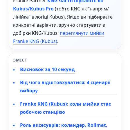
Franke Partner
KNG часто шукають як
Kubus/Kubus Pro
(тобто KNG як “напрям/
лінійка” в логіці Kubus). Якщо ви підбираєте
конкретні варіанти, зручно стартувати з
добірки KNG/Kubus:
переглянути мийки
Franke KNG (Kubus)
.
ЗМІСТ
Висновок за 10 секунд
Від чого відштовхуватися: 4 сценарії
вибору
Franke KNG (Kubus): коли мийка стає
робочою станцією
Роль аксесуарів: коландер, Rollmat,