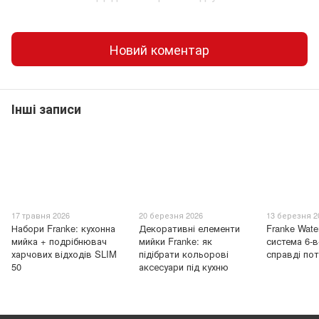
Новий коментар
Інші записи
17 травня 2026
20 березня 2026
13 березня 2
Набори Franke: кухонна
Декоративні елементи
Franke Wate
мийка + подрібнювач
мийки Franke: як
система 6-в
харчових відходів SLIM
підібрати кольорові
справді пот
50
аксесуари під кухню