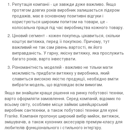
Репутація компанії - це завжди дуже важливо. Якщо
протягом довгих років виробник залишається лідером
продажів, має в основному позитивні відгуки і
користуються широким попитом на товари, це -
колосальна праця під час виробництва кожного товару.
Ціновий сегмент - кожен покупець цікавиться, скільки
коштує витяжка, перед її покупкою. Причому, тут
важливий не так сам рівень вартості, як його
виправданість. У гарну, якісну витяжку, яка прослужить
багато років, варто інвестувати.
Різноманітність моделей - важливо не тільки мати
можливість придбати витяжку у виробника, який
славиться високою якістю продукції, необхідно вміти
вибрати модель, що відповідає всім вимогам.
Якщо ви знайшли краще рішення на ринку побутової техніки,
варто оформляти замовлення. Серед компаній, відомих по
всьому світу, особливе місце займає швейцарський
виробник сантехніки, а також побутової техніки для кухні
Franke. Компанія пропонує широкий вибір мийок, витяжок,
змішувачів, а також кухонних аксесуарів преміум-класу для
любителів функціонального і стильного інтер'єру.