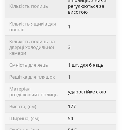
5 полиць, з них 3
Кількість полиць
регулюються за
висотою
Кількість ящиків для
1
овочів
Кількість полиць на
дверці холодильної
3
камери
Ємність для яєць
1 шт, для 6 яєць
Решітка для пляшок
1
Матеріал
ударостійке скло
розділюючих полиць
Висота, (см)
177
Ширина, (см)
54