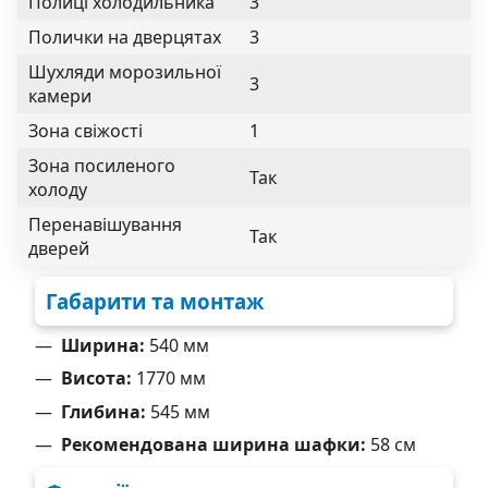
Полиці холодильника
3
Полички на дверцятах
3
Шухляди морозильної
3
камери
Зона свіжості
1
Зона посиленого
Так
холоду
Перенавішування
Так
дверей
Габарити та монтаж
Ширина:
540 мм
Висота:
1770 мм
Глибина:
545 мм
Рекомендована ширина шафки:
58 см