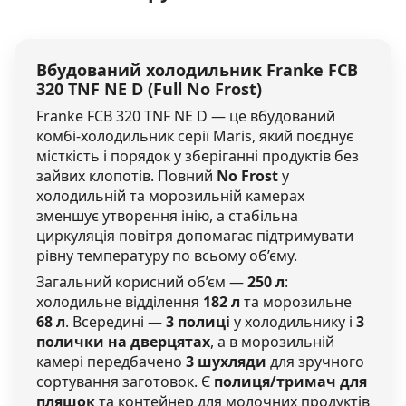
Вбудований холодильник
Franke FCB
320 TNF NE D
(Full No Frost)
Franke FCB 320 TNF NE D — це вбудований
комбі-холодильник серії Maris, який поєднує
місткість і порядок у зберіганні продуктів без
зайвих клопотів. Повний
No Frost
у
холодильній та морозильній камерах
зменшує утворення інію, а стабільна
циркуляція повітря допомагає підтримувати
рівну температуру по всьому об’єму.
Загальний корисний об’єм —
250 л
:
холодильне відділення
182 л
та морозильне
68 л
. Всередині —
3 полиці
у холодильнику і
3
полички на дверцятах
, а в морозильній
камері передбачено
3 шухляди
для зручного
сортування заготовок. Є
полиця/тримач для
пляшок
та контейнер для молочних продуктів