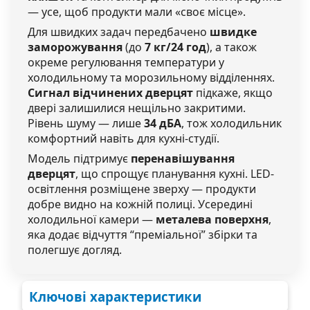
— усе, щоб продукти мали «своє місце».
Для швидких задач передбачено
швидке
заморожування
(до
7 кг/24 год
), а також
окреме регулювання температури у
холодильному та морозильному відділеннях.
Сигнал відчинених дверцят
підкаже, якщо
двері залишилися нещільно закритими.
Рівень шуму — лише
34 дБА
, тож холодильник
комфортний навіть для кухні-студії.
Модель підтримує
перенавішування
дверцят
, що спрощує планування кухні. LED-
освітлення розміщене зверху — продукти
добре видно на кожній полиці. Усередині
холодильної камери —
металева поверхня
,
яка додає відчуття “преміальної” збірки та
полегшує догляд.
Ключові характеристики