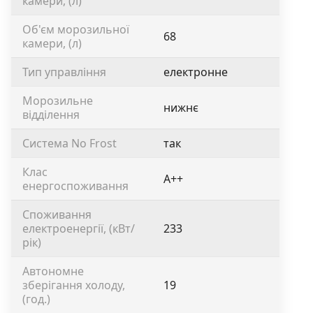
камери, (л)
Об'єм морозильної
68
камери, (л)
Тип управління
електронне
Морозильне
нижнє
відділення
Система No Frost
так
Клас
А++
енергоспоживання
Споживання
електроенергії, (кВт/
233
рік)
Автономне
зберігання холоду,
19
(год.)