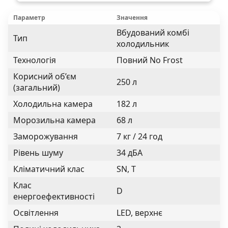
Параметр
Значення
Вбудований комбі
Тип
холодильник
Технологія
Повний No Frost
Корисний об’єм
250 л
(загальний)
Холодильна камера
182 л
Морозильна камера
68 л
Заморожування
7 кг / 24 год
Рівень шуму
34 дБА
Кліматичний клас
SN, T
Клас
D
енергоефективності
Освітлення
LED, верхнє