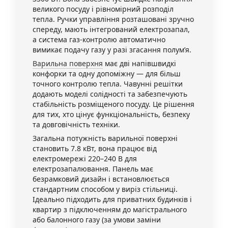
великого посуду і рівномірний розподіл
тепла. Ручки управління розташовані зручно
спереду, мають інтегрований електрозапал,
а система газ-контролю автоматично
вимикає подачу газу у разі згасання полум’я.
Варильна поверхня
має дві напівшвидкі
конфорки та одну допоміжну — для більш
точного контролю тепла. Чавунні решітки
додають моделі солідності та забезпечують
стабільність розміщеного посуду. Це рішення
для тих, хто цінує функціональність, безпеку
та довговічність техніки.
Загальна потужність варильної поверхні
становить 7.8 кВт, вона працює від
електромережі 220–240 В для
електрозапалювання. Панель має
безрамковий дизайн і встановлюється
стандартним способом у виріз стільниці.
Ідеально підходить для приватних будинків і
квартир з підключенням до магістрального
або балонного газу (за умови заміни