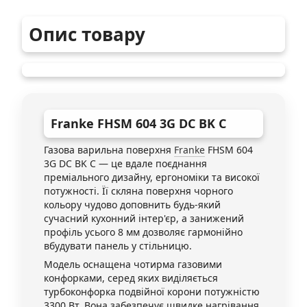
Опис товару
Franke
FHSM 604 3G DC BK C
Газова варильна поверхня
Franke
FHSM 604
3G DC BK C — це вдале поєднання
преміального дизайну, ергономіки та високої
потужності. Її скляна поверхня чорного
кольору чудово доповнить будь-який
сучасний кухонний інтер'єр, а занижений
профіль усього 8 мм дозволяє гармонійно
вбудувати панель у стільницю.
Модель оснащена чотирма газовими
конфорками, серед яких виділяється
турбоконфорка подвійної корони потужністю
3300 Вт. Вона забезпечує швидке нагрівання