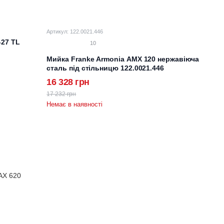
Артикул: 122.0021.446
-27 TL
10
ю
Мийка Franke Armonia AMX 120 нержавіюча
сталь під стільницю 122.0021.446
16 328 грн
17 232 грн
Немає в наявності