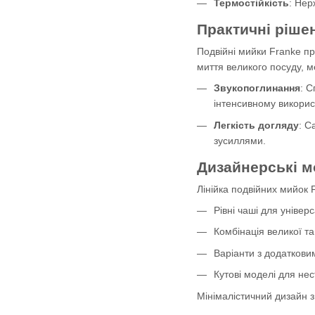
Термостійкість
: Нер
Практичні ріше
Подвійні мийки Franke пр
миття великого посуду, м
Звукопоглинання
: С
інтенсивному викорис
Легкість догляду
: С
зусиллями.
Дизайнерські м
Лінійка подвійних мийок F
Рівні чаші для уніве
Комбінація великої та
Варіанти з додаткови
Кутові моделі для не
Мінімалістичний дизайн з 