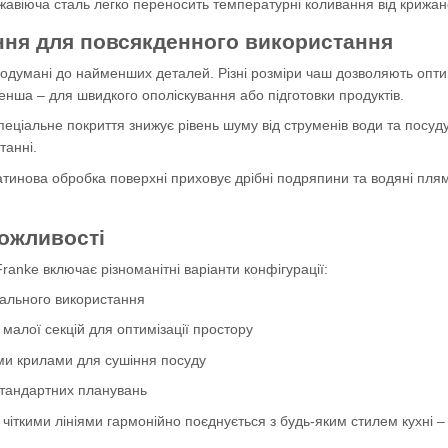
жавіюча сталь легко переносить температурні коливання від крижан
ння для повсякденного використання
одумані до найменших деталей. Різні розміри чаш дозволяють оптим
енша – для швидкого ополіскування або підготовки продуктів.
пеціальне покриття знижує рівень шуму від струменів води та посу
танні.
атинова обробка поверхні приховує дрібні подряпини та водяні пля
ожливості
ranke включає різноманітні варіанти конфігурації:
рсального використання
 малої секцій для оптимізації простору
ми крилами для сушіння посуду
стандартних планувань
чіткими лініями гармонійно поєднується з будь-яким стилем кухні – 