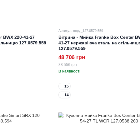
Артикул: copy_127.0579.559
r BWX 220-41-27
Вітрина - Мийка Franke Box Center B
ільницю 127.0579.559
41-27 нержавіюча сталь на стільниц
127.0579.559
48 706 грн
88 556 грн
В наявності
15
14