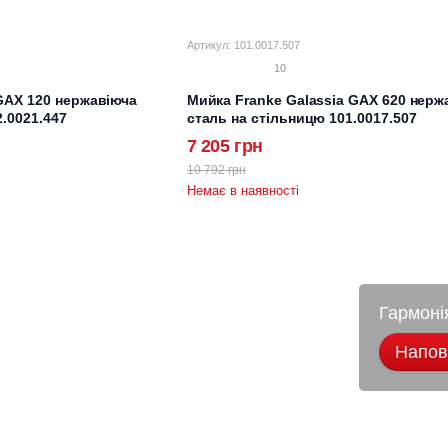
Артикул: 101.0017.507
10
GAX 120 нержавіюча
Мийка Franke Galassia GAX 620 нерж
2.0021.447
сталь на стільницю 101.0017.507
7 205 грн
10 792 грн
Немає в наявності
Гармоні
Наповн