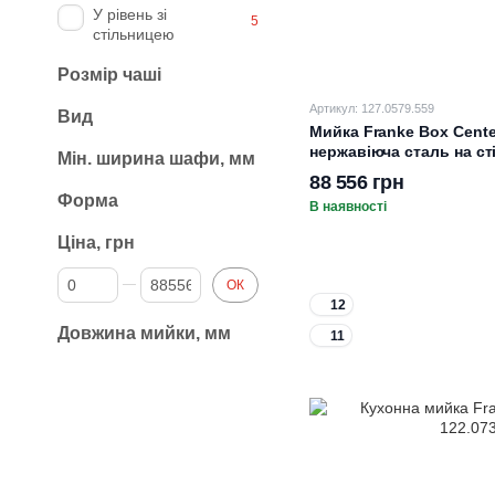
У рівень зі
5
стільницею
Розмір чаші
Артикул: 127.0579.559
Вид
Мийка Franke Box Cente
нержавіюча сталь на ст
Мін. ширина шафи, мм
88 556 грн
Форма
В наявності
Ціна, грн
Від Ціна, грн
До Ціна, грн
ОК
12
Довжина мийки, мм
11