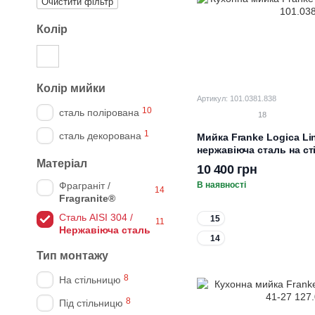
Очистити фільтр
Колір
Колір мийки
Артикул: 101.0381.838
10
сталь полірована
18
1
сталь декорована
Мийка Franke Logica Li
нержавіюча сталь на ст
Матеріал
10 400 грн
Фраграніт /
В наявності
14
Fragranite®
Cталь AISI 304 /
15
11
Нержавіюча сталь
14
Тип монтажу
8
На стільницю
8
Під стільницю