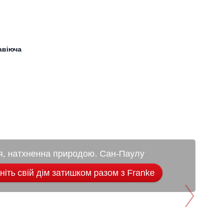
авіюча
я, натхненна природою. Сан-Паулу
іть свій дім затишком разом з Franke