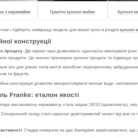
а з нержавійки
Гранітні кухонні мийки
Кухонні м
ом і підберіть найкращу модель для вашої кухні в розділі
кухонні 
ної конструкції
го процесу
: Дві окремі чаші дозволяють одночасно виконувати різні 
ати продукти. Це значно прискорює кухонні процеси та підвищує пр
ення зон для різних типів миття запобігає перехресному забруднен
чів та фруктів.
війна конструкція дозволяє використовувати менше води, наповнюючи
ь Franke: еталон якості
овує високоякісну нержавіючу сталь марки 18/10 (хром/нікель), яка
: Спеціальний склад сталі гарантує довготривалий захист від іржі та
ластивості
: Гладка поверхня не дає бактеріям закріплюватися, що з