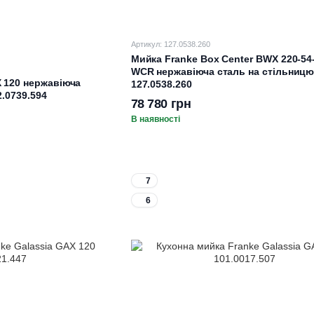
Артикул: 127.0538.260
Мийка Franke Box Center BWX 220-54
WCR нержавіюча сталь на стільниц
X 120 нержавіюча
127.0538.260
2.0739.594
78 780 грн
В наявності
7
6