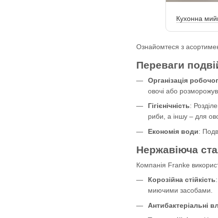
Кухонна мийк
Ознайомтеся з асортимент
Переваги подвій
Організація робочо
овочі або розморожув
Гігієнічність
: Розділ
риби, а іншу – для ово
Економія води
: Под
Нержавіюча стал
Компанія Franke використ
Корозійна стійкість
миючими засобами.
Антибактеріальні в