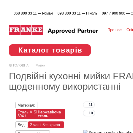
Перейти до основного контенту
068 800 33 11 — Роман
098 800 33 11 — Ніколь
097 7 900 900 — 
Про нас
Спі
Каталог товарів
🔴 ГОЛОВНА
Мийки
Подвійні кухонні мийки FR
щоденному використанні
11
Матеріал:
Cталь AISI
Нержавіюча
10
304 /
сталь
Вид:
2 чаші без крила