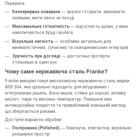
Переваги:
Безперервна поверхня
— зручно готувати, змахувати
залишки, мити овочі чи посуд
Максимальна гігієнічність
— відсутність щілин, у яких
накопичуються бруд і волога
Візуальна легкість
— особливо актуально для
мінімалістичних, сучасних та скандинавських інтер'єрів
Зручність при догляді
— достатньо протерти
стільницю в один рух
Чому саме нержавіюча сталь Franke?
Franke використовує високоякісну нержавіючу сталь марки
AISI 304, яка ідеально підходить для вбудованих і
інтегрованих рішень. Вона міцна, стійка до корозії, впливу
кислот, пари та високих температур. Поверхня має
антикорозійне покриття та привабливий зовнішній вигляд,
що зберігається роками.
Доступні варіанти обробки:
Полірована (Polished)
— блискуча, елегантна, візуально
розширює простір