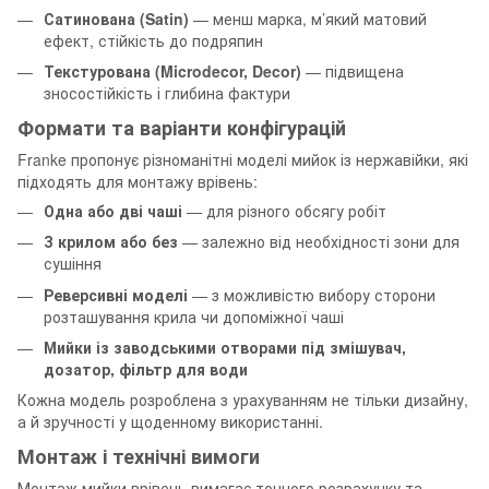
Сатинована (Satin)
— менш марка, м’який матовий
ефект, стійкість до подряпин
Текстурована (Microdecor, Decor)
— підвищена
зносостійкість і глибина фактури
Формати та варіанти конфігурацій
Franke пропонує різноманітні моделі мийок із нержавійки, які
підходять для монтажу врівень:
Одна або дві чаші
— для різного обсягу робіт
З крилом або без
— залежно від необхідності зони для
сушіння
Реверсивні моделі
— з можливістю вибору сторони
розташування крила чи допоміжної чаші
Мийки із заводськими отворами під змішувач,
дозатор, фільтр для води
Кожна модель розроблена з урахуванням не тільки дизайну,
а й зручності у щоденному використанні.
Монтаж і технічні вимоги
Монтаж мийки врівень вимагає точного розрахунку та