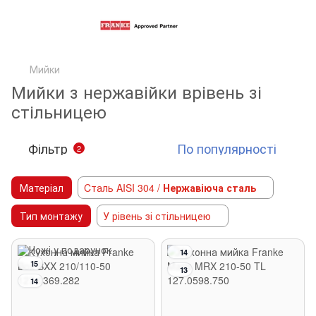
Мийки
Мийки з нержавійки врівень зі
стільницею
Фільтр
По популярності
2
Матеріал
Cталь AISI 304 /
Нержавіюча сталь
Тип монтажу
У рівень зі стільницею
14
15
13
14