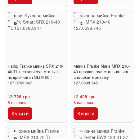
11
13
10
12
Набір Franke мийка SRX 210-
Мийка Franke Maris MRX 210-
40 TL нержавіюча сталь +
40 нержавіюча сталь кілька
подрібнювач SLIM 50 |
способів монтажу
127.0763.947
127.0598.745
13 728 грн
12 428 грн
В наявності
В наявності
Купити
Купити
11
15
10
14