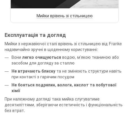
Мийки врівень зі стільницею
Експлуатація та догляд
Мийки з нержавіючої сталі врівень зі стільницею від Franke
надзвичайно зручні в щоденному користуванні:
Вони
легко очищуються
водою, м’якою тканиною або
засобом для догляду за сталлю
Не втрачають блиску
та не змінюють структури навіть
при контакті з гарячим посудом
Не бояться подряпин, вологи, кислот та побутової
хімії
При належному догляді така мийка слугуватиме
десятиліттями, зберігаючи естетичність і функціональність
без втрат.