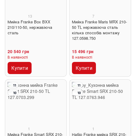
13
7
Мийка Franke Box BXX
Мийка Franke Maris MRX 210-
210/110-50, нержавіюча
50 TL нержавіюча сталь
сталь
кілька способів монтажу
127.0598.750
20 540 грн
15 496 грн
В наявності
В наявності
Купити
Купити
11
11
10
10
1
1
Мийка Franke Smart SRX 210-
Набір Franke мийка SRX 210-