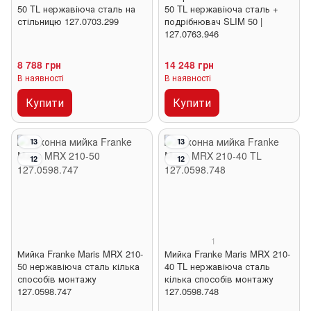
50 TL нержавіюча сталь на
50 TL нержавіюча сталь +
стільницю 127.0703.299
подрібнювач SLIM 50 |
127.0763.946
8 788 грн
14 248 грн
В наявності
В наявності
Купити
Купити
13
13
12
12
1
Мийка Franke Maris MRX 210-
Мийка Franke Maris MRX 210-
50 нержавіюча сталь кілька
40 TL нержавіюча сталь
способів монтажу
кілька способів монтажу
127.0598.747
127.0598.748