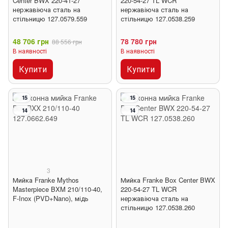
Center BWX 220-41-27
220-54-27 TL WCR
нержавіюча сталь на
нержавіюча сталь на
стільницю 127.0579.559
стільницю 127.0538.259
48 706 грн
78 780 грн
88 556 грн
В наявності
В наявності
Купити
Купити
15
15
14
14
3
Мийка Franke Mythos
Мийка Franke Box Center BWX
Masterpiece BXM 210/110-40,
220-54-27 TL WCR
F-Inox (PVD+Nano), мідь
нержавіюча сталь на
стільницю 127.0538.260