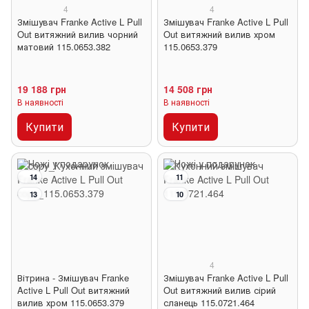
4
4
Змішувач Franke Active L Pull
Змішувач Franke Active L Pull
Out витяжний вилив чорний
Out витяжний вилив хром
матовий 115.0653.382
115.0653.379
19 188 грн
14 508 грн
В наявності
В наявності
Купити
Купити
14
11
13
10
4
Вітрина - Змішувач Franke
Змішувач Franke Active L Pull
Active L Pull Out витяжний
Out витяжний вилив сірий
вилив хром 115.0653.379
сланець 115.0721.464