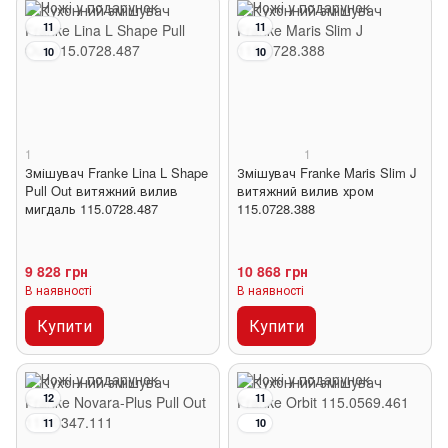
11
11
10
10
1
1
Змішувач Franke Lina L Shape
Змішувач Franke Maris Slim J
Pull Out витяжний вилив
витяжний вилив хром
мигдаль 115.0728.487
115.0728.388
9 828 грн
10 868 грн
В наявності
В наявності
Купити
Купити
12
11
11
10