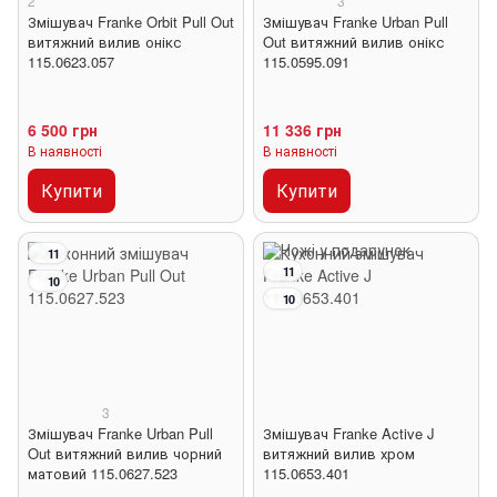
2
3
Змішувач Franke Orbit Pull Out
Змішувач Franke Urban Pull
витяжний вилив онікс
Out витяжний вилив онікс
115.0623.057
115.0595.091
6 500 грн
11 336 грн
В наявності
В наявності
Купити
Купити
11
11
10
10
3
Змішувач Franke Urban Pull
Змішувач Franke Active J
Out витяжний вилив чорний
витяжний вилив хром
матовий 115.0627.523
115.0653.401