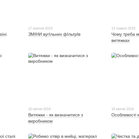
17 жовтня 2019
13 травня 2019
аїні
ЗМIНИ вугIльних фIльтрIв
Чому треба м
витяжках
20 квітня 2018
18 квітня 2018
Витяжки - як визначитися з
Особливості 
виробником