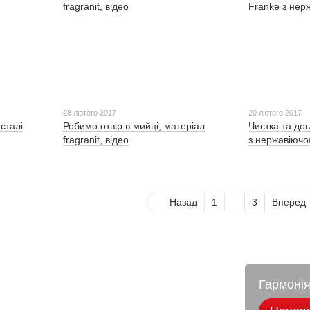
28 лютого 2017
20 лютого 2017
сталі
Робимо отвір в мийці, матеріал
Чистка та до
fragranit, відео
з нержавіючої
Назад
1
2
3
Вперед
Гармоні