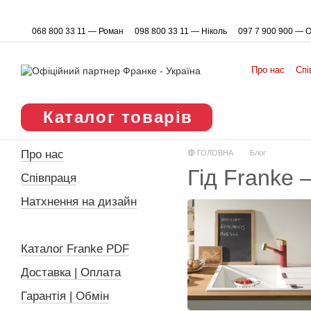
Перейти до основного контенту
068 800 33 11 — Роман
098 800 33 11 — Ніколь
097 7 900 900 — 
Про нас
Спі
Каталог товарів
Про нас
🔴 ГОЛОВНА
Блог
Гід Franke —
Співпраця
Натхнення на дизайн
Блог
Каталог Franke PDF
Доставка | Оплата
Гарантія | Обмін