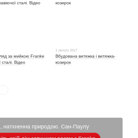
1 лютого 2017
гляд за мийкою Franke
Вбудована витяжка і витяжка-
 сталі. Відео
козирок
я, натхненна природою. Сан-Паулу