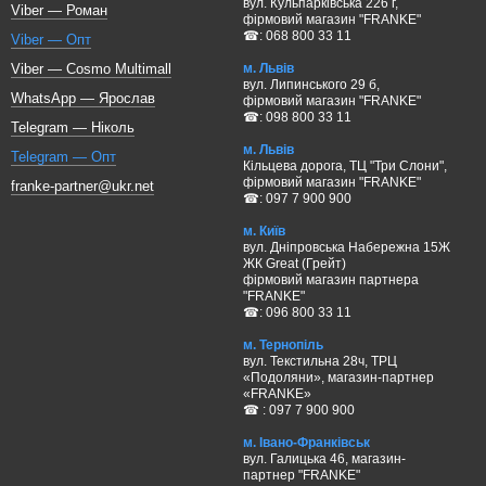
вул. Кульпарківська 226 г,
Viber — Роман
фірмовий магазин "FRANKE"
☎: 068 800 33 11
Viber — Опт
м. Львів
Viber — Cosmo Multimall
вул. Липинського 29 б,
WhatsApp — Ярослав
фірмовий магазин "FRANKE"
☎: 098 800 33 11
Telegram — Ніколь
м. Львів
Telegram — Опт
Кільцева дорога, ТЦ "Три Слони",
фірмовий магазин "FRANKE"
franke-partner@ukr.net
☎: 097 7 900 900
м. Київ
вул. Дніпровська Набережна 15Ж
ЖК Great (Грейт)
фірмовий магазин партнера
"FRANKE"
☎: 096 800 33 11
м. Тернопіль
вул. Текстильна 28ч, ТРЦ
«Подоляни», магазин-партнер
«FRANKE»
☎ : 097 7 900 900
м. Івано-Франківськ
вул. Галицька 46, магазин-
партнер "FRANKE"