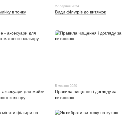
27 серпня 2024
мийку в тонку
Види фільтрів до витяжок
5 жовтня 2020
 - аксесуари для мийки
Правила чищення і догляду за
вого кольору
витяжкою