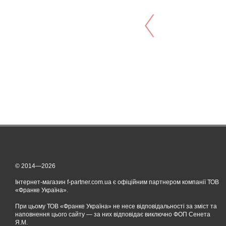
© 2014—2026
Інтернет-магазин f-partner.com.ua є офіційним партнером компанії ТОВ
«Франке Україна».
При цьому ТОВ «Франке Україна» не несе відповідальності за зміст та
наповнення цього сайту — за них відповідає виключно ФОП Сенета
Я.М.