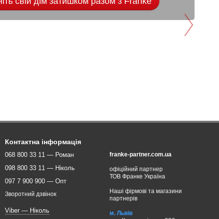
іть свій дім затишком разом з Franke
Контактна інформація
068 800 33 11 — Роман
franke-partner.com.ua
098 800 33 11 — Ніколь
офіційний партнер
ТОВ Франке Україна
097 7 900 900 — Опт
Наші фірмові та магазини
Зворотний дзвінок
партнерів
Viber — Ніколь
м. Львів