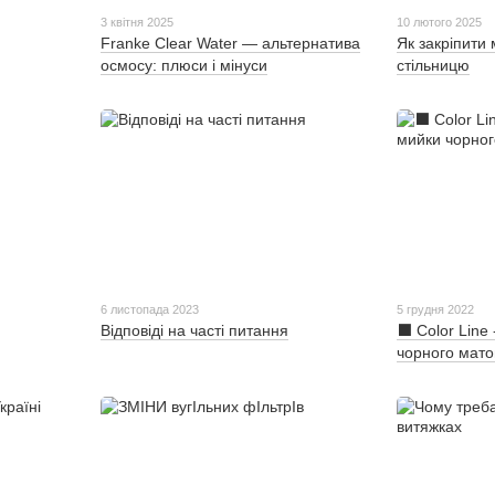
3 квітня 2025
10 лютого 2025
Franke Clear Water — альтернатива
Як закріпити 
осмосу: плюси і мінуси
стільницю
6 листопада 2023
5 грудня 2022
Відповіді на часті питання
⬛ Color Line
чорного мато