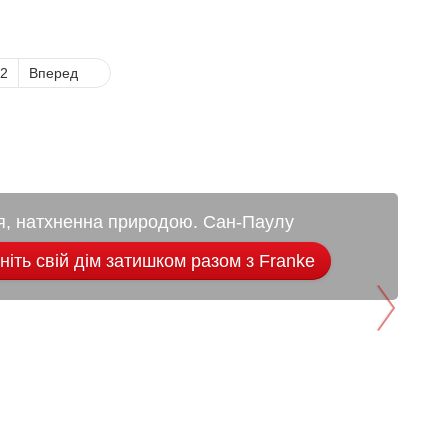
2
Вперед
я, натхненна природою. Сан-Паулу
іть свій дім затишком разом з Franke