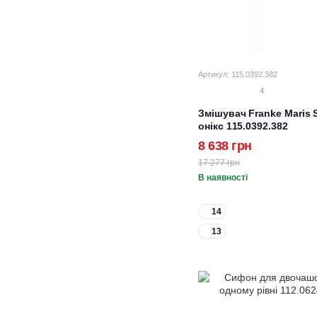
Артикул: 115.0392.382
4
Змішувач Franke Maris
онікс 115.0392.382
8 638 грн
17 277 грн
В наявності
14
13