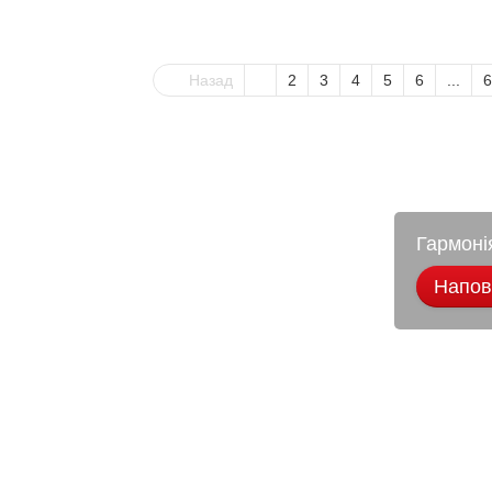
Назад
1
2
3
4
5
6
...
6
Гармоні
Наповн