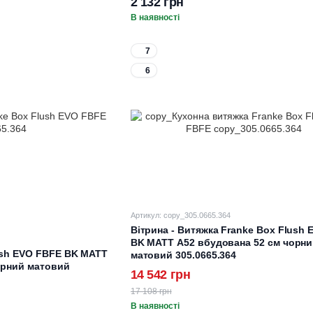
2 132 грн
В наявності
7
6
Артикул: copy_305.0665.364
Вітрина - Витяжка Franke Box Flush
BK MATT A52 вбудована 52 см чорн
ush EVO FBFE BK MATT
матовий 305.0665.364
орний матовий
14 542 грн
17 108 грн
В наявності