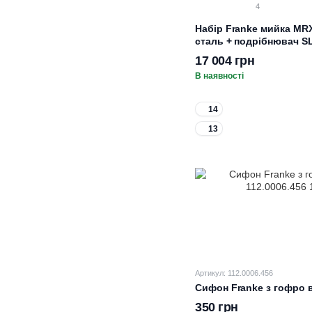
4
Набір Franke мийка MR
сталь + подрібнювач SLI
17 004 грн
В наявності
14
13
Артикул: 112.0006.456
Сифон Franke з гофро 
350 грн