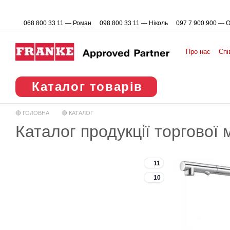
Перейти до основного контенту
068 800 33 11 — Роман
098 800 33 11 — Ніколь
097 7 900 900 — 
Про нас
Спі
Каталог товарів
🔴 ГОЛОВНА
🔴 КАТАЛОГ
Каталог продукції торгової
11
10