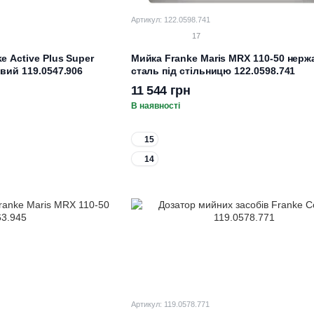
Артикул: 122.0598.741
17
e Active Plus Super
Мийка Franke Maris MRX 110-50 нерж
овий 119.0547.906
сталь під стільницю 122.0598.741
11 544 грн
В наявності
15
14
Артикул: 119.0578.771