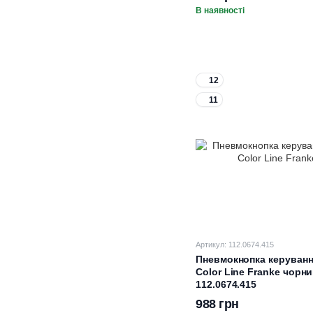
В наявності
12
11
Артикул: 112.0674.415
Пневмокнопка керуван
Color Line Franke чорн
112.0674.415
988 грн