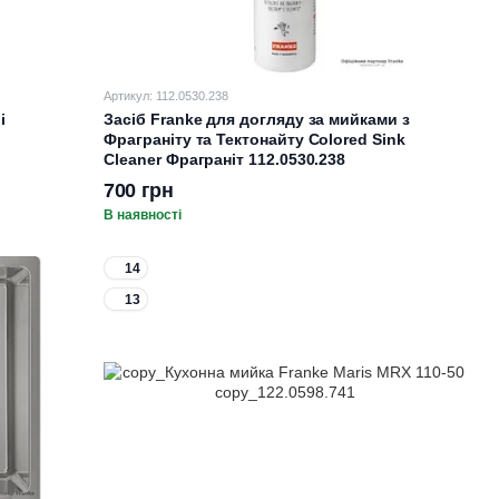
Артикул: 112.0530.238
і
Засіб Franke для догляду за мийками з
Фраграніту та Тектонайту Colored Sink
Cleaner Фраграніт 112.0530.238
700 грн
В наявності
14
13