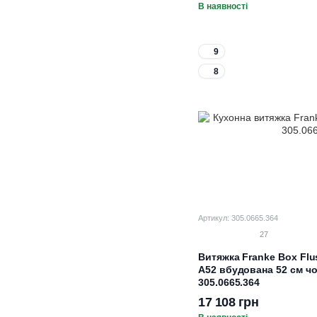
В наявності
9
8
Артикул: 305.0665.364
27
Витяжка Franke Box Fl
A52 вбудована 52 см ч
305.0665.364
17 108 грн