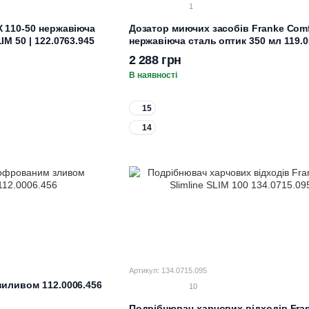
1
X 110-50 нержавіюча
Дозатор миючих засобів Franke Comf
M 50 | 122.0763.945
нержавіюча сталь оптик 350 мл 119.0
2 288 грн
В наявності
15
14
Артикул: 134.0715.095
виливом 112.0006.456
10
Подрібнювач харчових відходів Fran