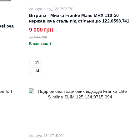
Артикул: copy_122.0598.741
Вітрина - Мийка Franke Maris MRX 110-50
нержавіюча сталь під стільницю 122.0598.741
авіюча
9 000 грн
11 544 грн
В наявності
15
14
Артикул: 134.0715.094