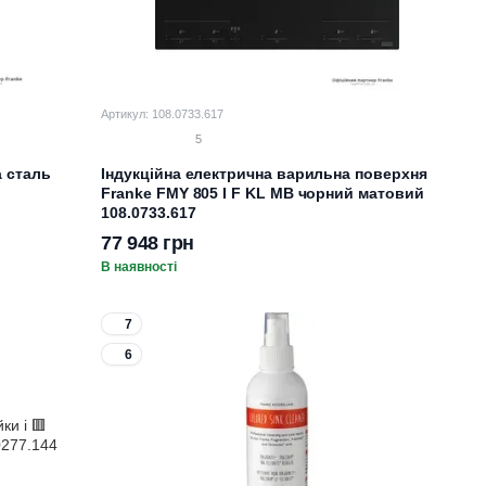
Артикул: 108.0733.617
5
а сталь
Індукційна електрична варильна поверхня
Franke FMY 805 I F KL MB чорний матовий
108.0733.617
77 948 грн
В наявності
7
6