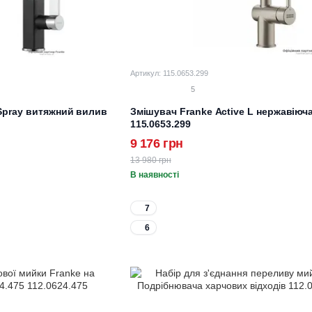
Артикул: 115.0653.299
5
 Spray витяжний вилив
Змішувач Franke Active L нержавіюч
115.0653.299
9 176 грн
13 980 грн
В наявності
7
6