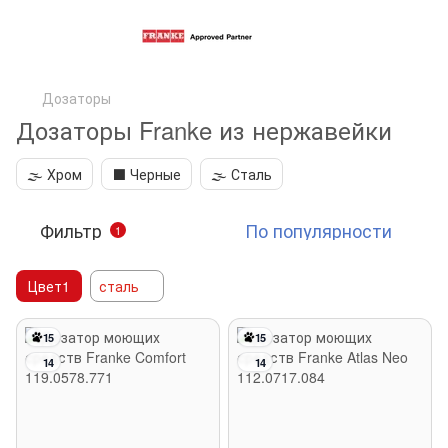
Дозаторы
Дозаторы Franke из нержавейки
🌫️ Хром
⬛️ Черные
🌫️ Сталь
Фильтр
По популярности
1
Цвет1
сталь
15
15
14
14