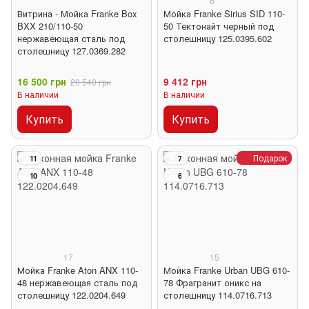
6
Витрина - Мойка Franke Box
Мойка Franke Sirius SID 110-
BXX 210/110-50
50 Тектонайт черный под
нержавеющая сталь под
столешницу 125.0395.602
столешницу 127.0369.282
16 500 грн
9 412 грн
20 540 грн
В наличии
В наличии
Купить
Купить
Подарок
11
7
10
6
17
15
Мойка Franke Aton ANX 110-
Мойка Franke Urban UBG 610-
48 нержавеющая сталь под
78 Фрагранит оникс на
столешницу 122.0204.649
столешницу 114.0716.713