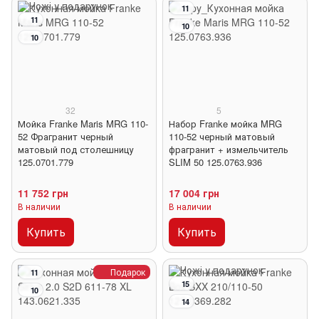
11
11
10
10
32
5
Мойка Franke Maris MRG 110-
Набор Franke мойка MRG
52 Фрагранит черный
110-52 черный матовый
матовый под столешницу
фрагранит + измельчитель
125.0701.779
SLIM 50 125.0763.936
11 752 грн
17 004 грн
В наличии
В наличии
Купить
Купить
Подарок
11
15
10
14