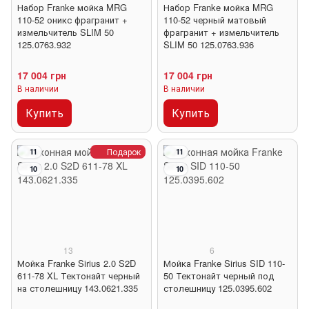
Набор Franke мойка MRG
Набор Franke мойка MRG
110-52 оникс фрагранит +
110-52 черный матовый
измельчитель SLIM 50
фрагранит + измельчитель
125.0763.932
SLIM 50 125.0763.936
17 004 грн
17 004 грн
В наличии
В наличии
Купить
Купить
Подарок
11
11
10
10
13
6
Мойка Franke Sirius 2.0 S2D
Мойка Franke Sirius SID 110-
611-78 XL Тектонайт черный
50 Тектонайт черный под
на столешницу 143.0621.335
столешницу 125.0395.602