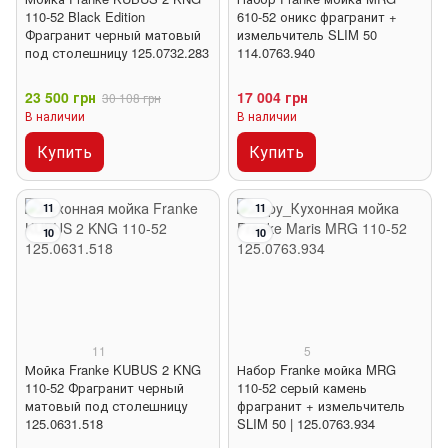
110-52 Black Edition
610-52 оникс фрагранит +
Фрагранит черный матовый
измельчитель SLIM 50
под столешницу 125.0732.283
114.0763.940
23 500 грн
17 004 грн
30 108 грн
В наличии
В наличии
Купить
Купить
11
11
10
10
11
5
Мойка Franke KUBUS 2 KNG
Набор Franke мойка MRG
110-52 Фрагранит черный
110-52 серый камень
матовый под столешницу
фрагранит + измельчитель
125.0631.518
SLIM 50 | 125.0763.934