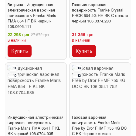
Витрина - Индукционная
Газовая варочная
электрическая варочная
поверхность Franke Crystal
поверхность Franke Maris
FHCR 604 4G HE BK C стекло
FMA 654 I F BK черный
черный 106.0374.280
108.0606.111
22 298 грн
31 356 грн
27 872 грн
В наличии
В наличии
Купить
Купить
11
13
10
12
1
Индукционная электрическая
Газовая варочная
варочная поверхность
поверхность Franke Maris
Franke Maris FMA 654 I F KL
Free by Dror FHMF 755 4G DC
BK черный 108.0704.935
C BK Черное стекло