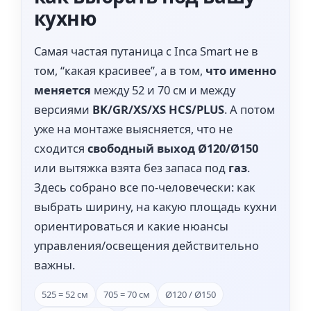
кухню
Самая частая путаница с Inca Smart не в
том, “какая красивее”, а в том,
что именно
меняется
между 52 и 70 см и между
версиями
BK/GR/XS/XS HCS/PLUS
. А потом
уже на монтаже выясняется, что не
сходится
свободный выход Ø120/Ø150
или вытяжка взята без запаса под
газ
.
Здесь собрано все по-человечески: как
выбрать ширину, на какую площадь кухни
ориентироваться и какие нюансы
управления/освещения действительно
важны.
525 = 52 см
705 = 70 см
Ø120 / Ø150