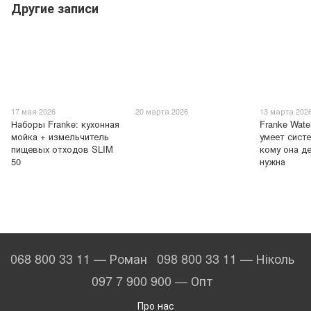
Другие записи
17 мая 2026
20 марта 2026
13 марта 202
Наборы Franke: кухонная
Franke Wate
мойка + измельчитель
умеет систе
пищевых отходов SLIM
кому она д
50
нужна
068 800 33 11 — Роман
098 800 33 11 — Ніколь
097 7 900 900 — Опт
Про нас