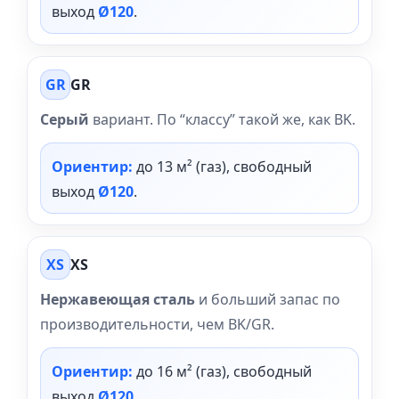
выход
Ø120
.
GR
GR
Серый
вариант. По “классу” такой же, как BK.
Ориентир:
до 13 м² (газ), свободный
выход
Ø120
.
XS
XS
Нержавеющая сталь
и больший запас по
производительности, чем BK/GR.
Ориентир:
до 16 м² (газ), свободный
выход
Ø120
.