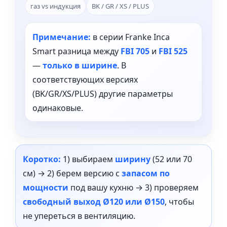
газ vs индукция
BK / GR / XS / PLUS
Примечание:
в серии Franke Inca
Smart разница между
FBI 705
и
FBI 525
—
только в ширине
. В
соответствующих версиях
(BK/GR/XS/PLUS) другие параметры
одинаковые.
Коротко:
1) выбираем
ширину
(52 или 70
см) → 2) берем версию с
запасом по
мощности
под вашу кухню → 3) проверяем
свободный выход Ø120 или Ø150
, чтобы
не упереться в вентиляцию.