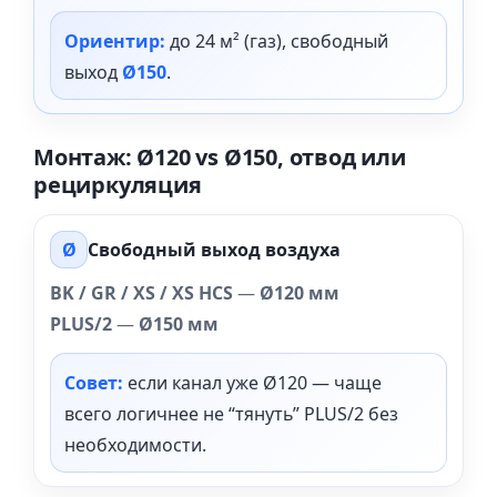
Ориентир:
до 24 м² (газ), свободный
выход
Ø150
.
Монтаж: Ø120 vs Ø150, отвод или
рециркуляция
Ø
Свободный выход воздуха
BK / GR / XS / XS HCS
—
Ø120 мм
PLUS/2
—
Ø150 мм
Совет:
если канал уже Ø120 — чаще
всего логичнее не “тянуть” PLUS/2 без
необходимости.