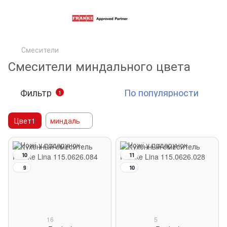
Смесители
Смесители миндального цвета
Фильтр
По популярности
1
Цвет1
миндаль
10
11
9
10
16
5